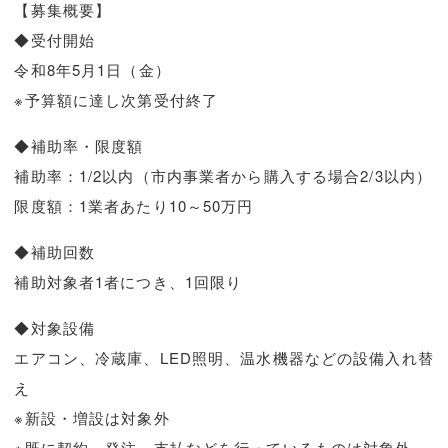
【募集概要】
◆受付開始
令和8年5月1日（金）
※予算額に達し次第受付終了
◆補助率・限度額
補助率：1/2以内（市内事業者から購入する場合2/3以内）
限度額：1業者あたり10～50万円
◆補助回数
補助対象者1者につき、1回限り
◆対象設備
エアコン、冷蔵庫、LED照明、温水機器などの設備入れ替
え
※新設・増設は対象外
※既に契約、発注、支払などを行っているものは対象外